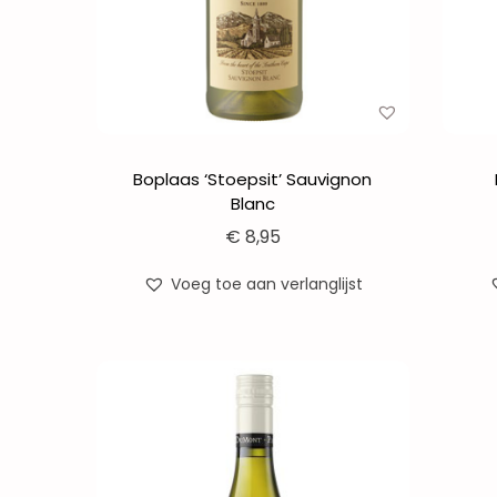
e
Boplaas ‘Stoepsit’ Sauvignon
Blanc
€
8,95
Voeg toe aan verlanglijst