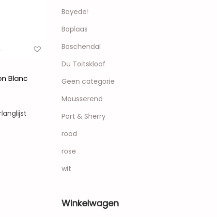
r
r
>
Bayede!
i
i
Boplaas
j
j
s
s
Boschendal
Du Toitskloof
on Blanc
Geen categorie
Mousserend
anglijst
Port & Sherry
rood
rose
wit
Winkelwagen