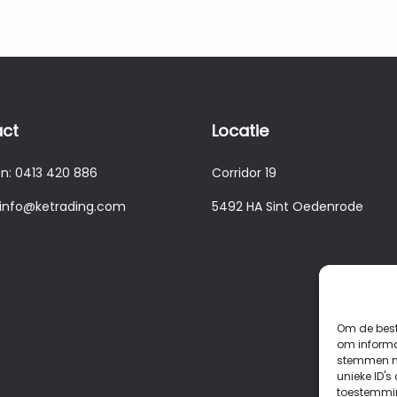
ct
Locatie
on:
0413 420 886
Corridor 19
 info@ketrading.com
5492 HA Sint Oedenrode
Om de best
om informat
stemmen me
unieke ID's
toestemmin