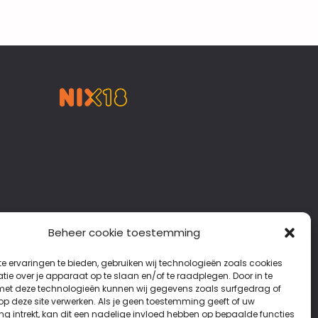
Beheer cookie toestemming
e ervaringen te bieden, gebruiken wij technologieën zoals cookies
ie over je apparaat op te slaan en/of te raadplegen. Door in te
t deze technologieën kunnen wij gegevens zoals surfgedrag of
 op deze site verwerken. Als je geen toestemming geeft of uw
g intrekt, kan dit een nadelige invloed hebben op bepaalde functies