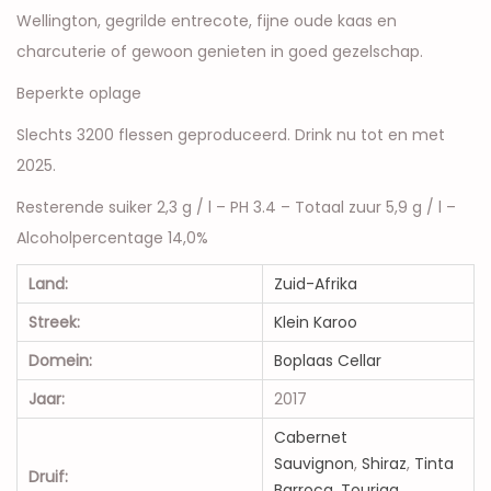
Wellington, gegrilde entrecote, fijne oude kaas en
charcuterie of gewoon genieten in goed gezelschap.
Beperkte oplage
Slechts 3200 flessen geproduceerd. Drink nu tot en met
2025.
Resterende suiker 2,3 g / l – PH 3.4 – Totaal zuur 5,9 g / l –
Alcoholpercentage 14,0%
Land:
Zuid-Afrika
Streek:
Klein Karoo
Domein:
Boplaas Cellar
Jaar:
2017
Cabernet
Sauvignon
,
Shiraz
,
Tinta
Druif:
Barroca
,
Touriga