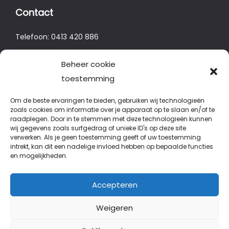
Contact
Telefoon:
0413 420 886
E-mail: info@ketrading.com
Beheer cookie
toestemming
Locatie
Om de beste ervaringen te bieden, gebruiken wij technologieën
Corridor 19
zoals cookies om informatie over je apparaat op te slaan en/of te
raadplegen. Door in te stemmen met deze technologieën kunnen
5492 HA Sint Oedenrode
wij gegevens zoals surfgedrag of unieke ID's op deze site
verwerken. Als je geen toestemming geeft of uw toestemming
intrekt, kan dit een nadelige invloed hebben op bepaalde functies
en mogelijkheden.
Accepteren
Weigeren