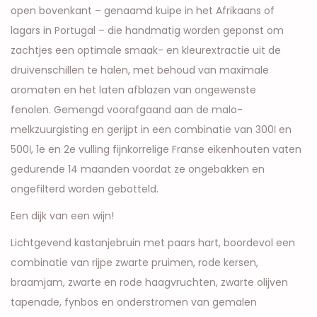
open bovenkant – genaamd kuipe in het Afrikaans of
lagars in Portugal – die handmatig worden geponst om
zachtjes een optimale smaak- en kleurextractie uit de
druivenschillen te halen, met behoud van maximale
aromaten en het laten afblazen van ongewenste
fenolen. Gemengd voorafgaand aan de malo-
melkzuurgisting en gerijpt in een combinatie van 300ℓ en
500ℓ, 1e en 2e vulling fijnkorrelige Franse eikenhouten vaten
gedurende 14 maanden voordat ze ongebakken en
ongefilterd worden gebotteld.
Een dijk van een wijn!
Lichtgevend kastanjebruin met paars hart, boordevol een
combinatie van rijpe zwarte pruimen, rode kersen,
braamjam, zwarte en rode haagvruchten, zwarte olijven
tapenade, fynbos en onderstromen van gemalen