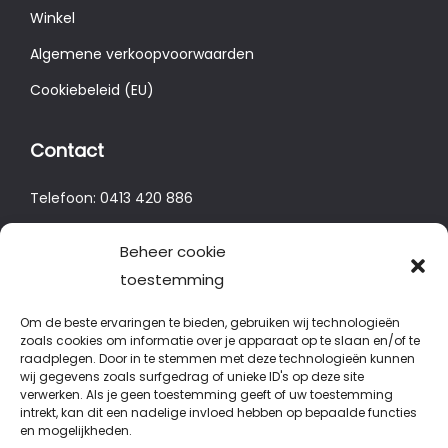
Winkel
Algemene verkoopvoorwaarden
Cookiebeleid (EU)
Contact
Telefoon:
0413 420 886
E-mail: info@ketrading.com
Beheer cookie
toestemming
Locatie
Om de beste ervaringen te bieden, gebruiken wij technologieën
Corridor 19
zoals cookies om informatie over je apparaat op te slaan en/of te
raadplegen. Door in te stemmen met deze technologieën kunnen
5492 HA Sint Oedenrode
wij gegevens zoals surfgedrag of unieke ID's op deze site
verwerken. Als je geen toestemming geeft of uw toestemming
intrekt, kan dit een nadelige invloed hebben op bepaalde functies
en mogelijkheden.